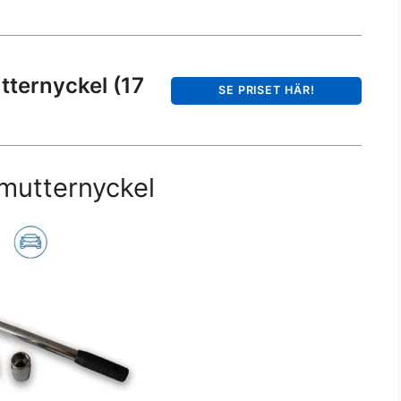
tternyckel (17
SE PRISET HÄR!
lmutternyckel