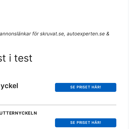
 annonslänkar för skruvat.se, autoexperten.se &
t i test
nyckel
SE PRISET HÄR!
MUTTERNYCKELN
SE PRISET HÄR!