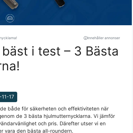
rnycklarna!
Innehåller annonser
bäst i test – 3 Bästa
rna!
-11-17
nde både för säkerheten och effektiviteten när
 igenom de 3 bästa hjulmutternycklarna. Vi jämför
vändarvänlighet och pris. Därefter utser vi en
ser vara den bästa all-roundern.