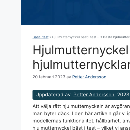
Bäst i test
»
Hjulmutternyckel bäst i test – 3 Bästa hjulmutte
Hjulmutternyckel 
hjulmutternyckla
20 februari 2023
av
Petter Andersson
Uppdaterad av:
Petter Andersson
, 2023
Att välja rätt hjulmutternyckeln är avgöra
man byter däck. I den här artikeln går vi
modellernas funktionalitet, hållbarhet, an
hjulmutternyckel bäst i test – vilket vi an