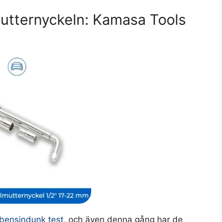
mutternyckeln: Kamasa Tools
bensindunk test
, och även denna gång har de