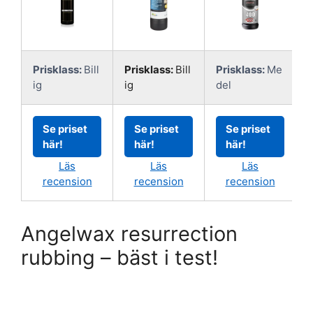
Prisklass:
Bill
Prisklass:
Bill
Prisklass:
Me
ig
ig
del
Se priset
Se priset
Se priset
här!
här!
här!
Läs
Läs
Läs
recension
recension
recension
Angelwax resurrection
rubbing – bäst i test!