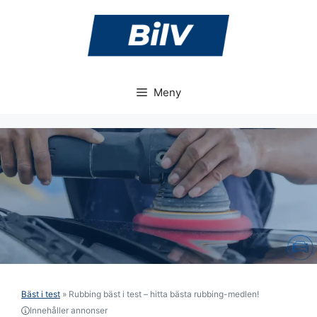
Hoppa
till
innehåll
Meny
Bäst i test
»
Rubbing bäst i test – hitta bästa rubbing-medlen!
Innehåller annonser