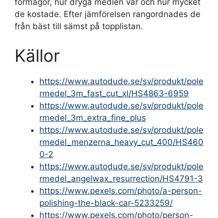
förmågor, hur dryga medlen var och hur mycket
de kostade. Efter jämförelsen rangordnades de
från bäst till sämst på topplistan.
Källor
https://www.autodude.se/sv/produkt/pole
rmedel_3m_fast_cut_xl/HS4863-6959
https://www.autodude.se/sv/produkt/pole
rmedel_3m_extra_fine_plus
https://www.autodude.se/sv/produkt/pole
rmedel_menzerna_heavy_cut_400/HS460
0-2
https://www.autodude.se/sv/produkt/pole
rmedel_angelwax_resurrection/HS4791-3
https://www.pexels.com/photo/a-person-
polishing-the-black-car-5233259/
https://www.pexels.com/photo/person-