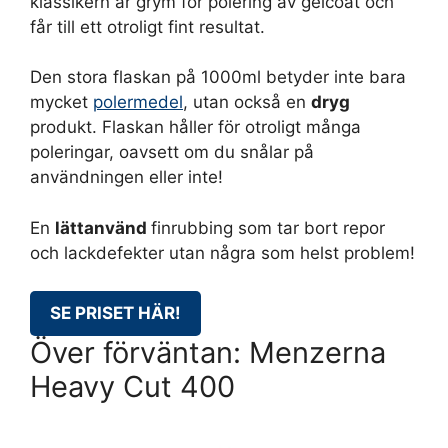
klassikern är grym för polering av gelcoat och
får till ett otroligt fint resultat.
Den stora flaskan på 1000ml betyder inte bara
mycket
polermedel
, utan också en
dryg
produkt. Flaskan håller för otroligt många
poleringar, oavsett om du snålar på
användningen eller inte!
En
lättanvänd
finrubbing som tar bort repor
och lackdefekter utan några som helst problem!
SE PRISET HÄR!
Över förväntan: Menzerna
Heavy Cut 400