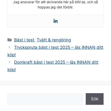
Jag ansvarar för allt skrivande här på bilV.se, och så
hoppas jag det förblir.
Kategorier
Bäst i test
,
Tvätt & rengöring
Tryckspruta bäst i test 2025 – läs INNAN ditt
köp!
Domkraft bäst i test 2025 – läs INNAN ditt
köp!
Sök
Sök