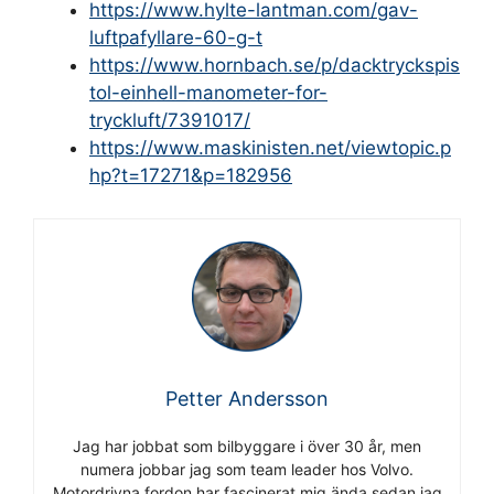
https://www.hylte-lantman.com/gav-
luftpafyllare-60-g-t
https://www.hornbach.se/p/dacktryckspis
tol-einhell-manometer-for-
tryckluft/7391017/
https://www.maskinisten.net/viewtopic.p
hp?t=17271&p=182956
Petter Andersson
Jag har jobbat som bilbyggare i över 30 år, men
numera jobbar jag som team leader hos Volvo.
Motordrivna fordon har fascinerat mig ända sedan jag