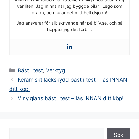
var liten. Jag minns när jag byggde bilar i Lego som
grabb, och nu är det mitt heltidsjobb!
Jag ansvarar för allt skrivande här på bilV.se, och så
hoppas jag det förblir.
Kategorier
Bäst i test
,
Verktyg
Keramiskt lackskydd bäst i test – läs INNAN
ditt köp!
Vinylglans bäst i test – läs INNAN ditt köp!
Sök
Sök