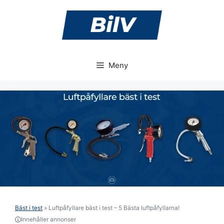
Hoppa
till
innehåll
Meny
Bäst i test
»
Luftpåfyllare bäst i test – 5 Bästa luftpåfyllarna!
Innehåller annonser