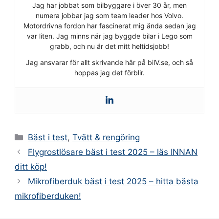
Jag har jobbat som bilbyggare i över 30 år, men
numera jobbar jag som team leader hos Volvo.
Motordrivna fordon har fascinerat mig ända sedan jag
var liten. Jag minns när jag byggde bilar i Lego som
grabb, och nu är det mitt heltidsjobb!
Jag ansvarar för allt skrivande här på bilV.se, och så
hoppas jag det förblir.
Kategorier
Bäst i test
,
Tvätt & rengöring
Flygrostlösare bäst i test 2025 – läs INNAN
ditt köp!
Mikrofiberduk bäst i test 2025 – hitta bästa
mikrofiberduken!