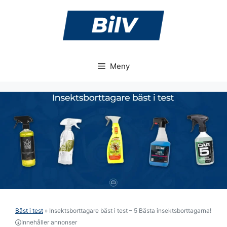
Hoppa
till
innehåll
Meny
Bäst i test
»
Insektsborttagare bäst i test – 5 Bästa insektsborttagarna!
Innehåller annonser