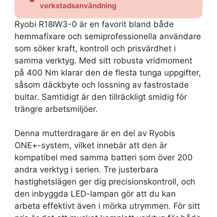
verkstadsanvändning
Ryobi R18IW3-0 är en favorit bland både
hemmafixare och semiprofessionella användare
som söker kraft, kontroll och prisvärdhet i
samma verktyg. Med sitt robusta vridmoment
på 400 Nm klarar den de flesta tunga uppgifter,
såsom däckbyte och lossning av fastrostade
bultar. Samtidigt är den tillräckligt smidig för
trängre arbetsmiljöer.
Denna mutterdragare är en del av Ryobis
ONE+-system, vilket innebär att den är
kompatibel med samma batteri som över 200
andra verktyg i serien. Tre justerbara
hastighetslägen ger dig precisionskontroll, och
den inbyggda LED-lampan gör att du kan
arbeta effektivt även i mörka utrymmen. För sitt