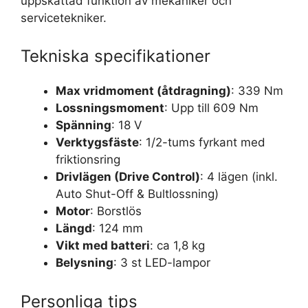
uppskattad funktion av mekaniker och
servicetekniker.
Tekniska specifikationer
Max vridmoment (åtdragning)
: 339 Nm
Lossningsmoment
: Upp till 609 Nm
Spänning
: 18 V
Verktygsfäste
: 1/2-tums fyrkant med
friktionsring
Drivlägen (Drive Control)
: 4 lägen (inkl.
Auto Shut-Off & Bultlossning)
Motor
: Borstlös
Längd
: 124 mm
Vikt med batteri
: ca 1,8 kg
Belysning
: 3 st LED-lampor
Personliga tips