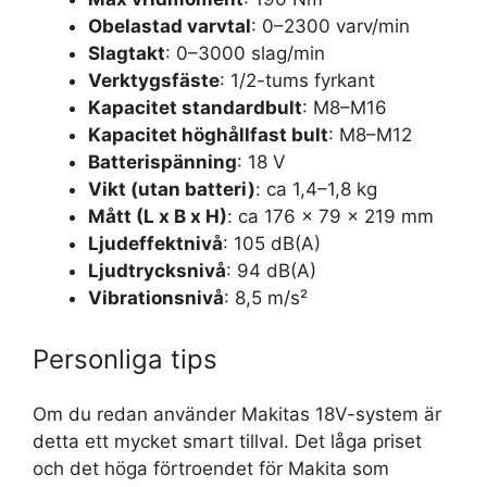
Obelastad varvtal
: 0–2300 varv/min
Slagtakt
: 0–3000 slag/min
Verktygsfäste
: 1/2-tums fyrkant
Kapacitet standardbult
: M8–M16
Kapacitet höghållfast bult
: M8–M12
Batterispänning
: 18 V
Vikt (utan batteri)
: ca 1,4–1,8 kg
Mått (L x B x H)
: ca 176 x 79 x 219 mm
Ljudeffektnivå
: 105 dB(A)
Ljudtrycksnivå
: 94 dB(A)
Vibrationsnivå
: 8,5 m/s²
Personliga tips
Om du redan använder Makitas 18V-system är
detta ett mycket smart tillval. Det låga priset
och det höga förtroendet för Makita som