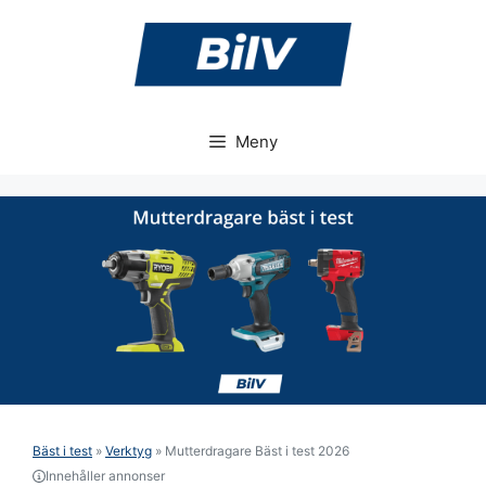
Hoppa
till
innehåll
Meny
Bäst i test
»
Verktyg
»
Mutterdragare Bäst i test 2026
Innehåller annonser