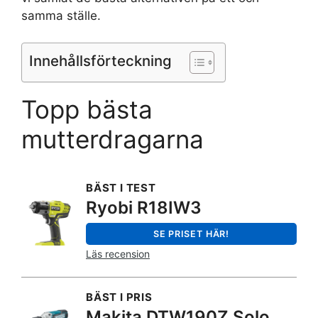
samma ställe.
Innehållsförteckning
Topp bästa
mutterdragarna
BÄST I TEST
Ryobi R18IW3
SE PRISET HÄR!
Läs recension
BÄST I PRIS
Makita DTW190Z Solo