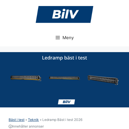
Hoppa
till
innehåll
Meny
Bäst i test
»
Teknik
»
Ledramp Bäst i test 2026
Innehåller annonser