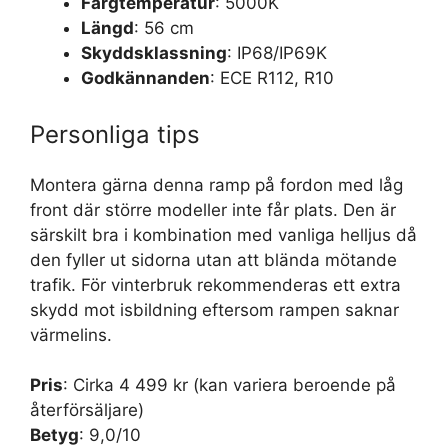
Färgtemperatur
: 5000K
Längd
: 56 cm
Skyddsklassning
: IP68/IP69K
Godkännanden
: ECE R112, R10
Personliga tips
Montera gärna denna ramp på fordon med låg
front där större modeller inte får plats. Den är
särskilt bra i kombination med vanliga helljus då
den fyller ut sidorna utan att blända mötande
trafik. För vinterbruk rekommenderas ett extra
skydd mot isbildning eftersom rampen saknar
värmelins.
Pris
: Cirka 4 499 kr (kan variera beroende på
återförsäljare)
Betyg
: 9,0/10