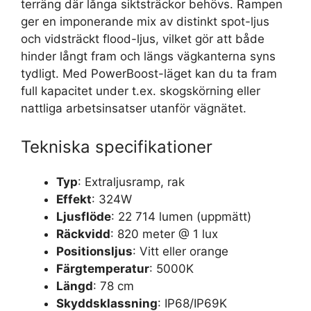
terräng där långa siktsträckor behövs. Rampen
ger en imponerande mix av distinkt spot-ljus
och vidsträckt flood-ljus, vilket gör att både
hinder långt fram och längs vägkanterna syns
tydligt. Med PowerBoost-läget kan du ta fram
full kapacitet under t.ex. skogskörning eller
nattliga arbetsinsatser utanför vägnätet.
Tekniska specifikationer
Typ
: Extraljusramp, rak
Effekt
: 324W
Ljusflöde
: 22 714 lumen (uppmätt)
Räckvidd
: 820 meter @ 1 lux
Positionsljus
: Vitt eller orange
Färgtemperatur
: 5000K
Längd
: 78 cm
Skyddsklassning
: IP68/IP69K