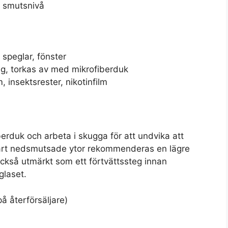
på smutsnivå
, speglar, fönster
ng, torkas av med mikrofiberduk
lm, insektsrester, nikotinfilm
berduk och arbeta i skugga för att undvika att
 hårt nedsmutsade ytor rekommenderas en lägre
också utmärkt som ett förtvättssteg innan
glaset.
å återförsäljare)