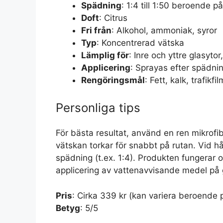
Spädning
: 1:4 till 1:50 beroende 
Doft
: Citrus
Fri från
: Alkohol, ammoniak, syror
Typ
: Koncentrerad vätska
Lämplig för
: Inre och yttre glasytor
Applicering
: Sprayas efter spädni
Rengöringsmål
: Fett, kalk, trafikfi
Personliga tips
För bästa resultat, använd en ren mikrofi
vätskan torkar för snabbt på rutan. Vid
spädning (t.ex. 1:4). Produkten fungerar 
applicering av vattenavvisande medel på 
Pris
: Cirka 339 kr (kan variera beroende p
Betyg
: 5/5