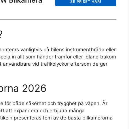
W Bilkamera
SE PRISET HÄR!
?
teras vanligtvis på bilens instrumentbräda eller
ela in allt som händer framför eller ibland bakom
 användbara vid trafikolyckor eftersom de ger
rorna 2026
de för både säkerhet och trygghet på vägen. År
att att expandera och erbjuda många
artikeln presenteras fem av de bästa bilkamerorna