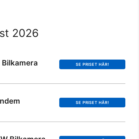
est 2026
 Bilkamera
SE PRISET HÄR!
andem
SE PRISET HÄR!